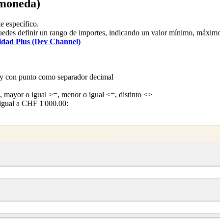
 moneda)
e específico.
uedes definir un rango de importes, indicando un valor mínimo, máximo o 
idad Plus (Dev Channel)
es y con punto como separador decimal
 mayor o igual >=, menor o igual <=, distinto <>
 igual a CHF 1'000.00: