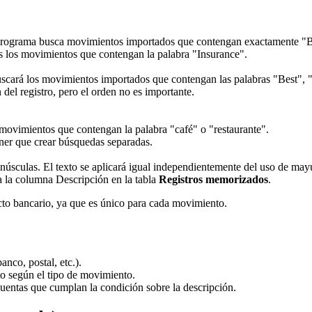
l programa busca movimientos importados que contengan exactamente "B
os los movimientos que contengan la palabra "Insurance".
scará los movimientos importados que contengan las palabras "Best", 
 del registro, pero el orden no es importante.
s movimientos que contengan la palabra "café" o "restaurante".
tener que crear búsquedas separadas.
úsculas. El texto se aplicará igual independientemente del uso de may
 a la columna Descripción en la tabla
Registros memorizados
.
acto bancario, ya que es único para cada movimiento.
nco, postal, etc.).
o según el tipo de movimiento.
 cuentas que cumplan la condición sobre la descripción.