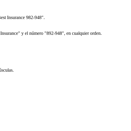
est Insurance 982-948".
"Insurance" y el número "892-948", en cualquier orden.
úsculas.