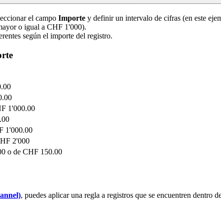
eleccionar el campo
Importe
y definir un intervalo de cifras (en este eje
 mayor o igual a CHF 1'000).
erentes según el importe del registro.
orte
0.00
0.00
CHF 1'000.00
.00
HF 1'000.00
CHF 2'000
.00 o de CHF 150.00
annel)
, puedes aplicar una regla a registros que se encuentren dentro 