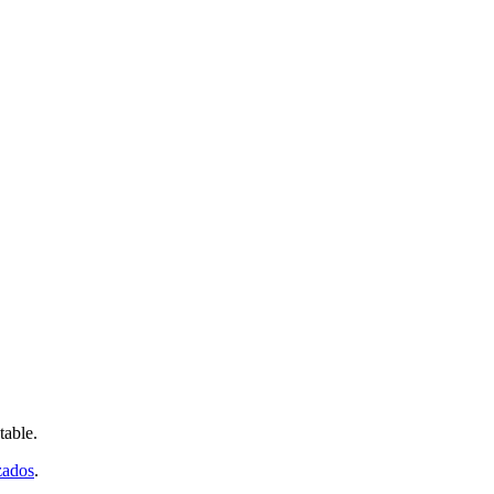
table.
zados
.