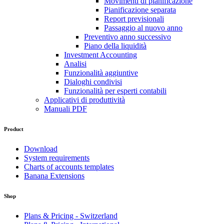
Movimenti di pianificazione
Pianificazione separata
Report previsionali
Passaggio al nuovo anno
Preventivo anno successivo
Piano della liquidità
Investment Accounting
Analisi
Funzionalità aggiuntive
Dialoghi condivisi
Funzionalità per esperti contabili
Applicativi di produttività
Manuali PDF
Product
Download
System requirements
Charts of accounts templates
Banana Extensions
Shop
Plans & Pricing - Switzerland