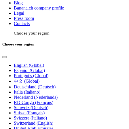
Blog
Banana.ch company profile
Legal
Press room
Contacts
Choose your region
Choose your region
English (Global)
Español (Global)
Português (Global)
中文 (Global)
Deutschland (Deutsch)
Italia (Italiano)
Nederland (Nederlands)
RD Congo (Français)
Schweiz (Deutsch)
Suisse (Français)
Svizzera (Italiano)
Switzerland (English)
United Arab Emirates