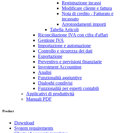
Registrazione incassi
Modificare cliente e fattura
Nota di credito - Fatturato e
incassato
Arrotondamenti importi
Tabella Articoli
Riconciliazione IVA con cifra d'affari
Gestione IVA
Importazione e automazione
Controllo e sicurezza dei dati
Esportazione
Preventivo e previsioni finanziarie
Investment Accounting
Analisi
Funzionalità aggiuntive
Dialoghi condivisi
Funzionalità per esperti contabili
Applicativi di produttività
Manuali PDF
Product
Download
System requirements