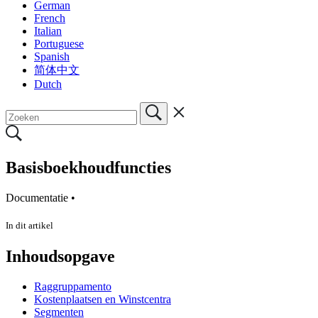
German
French
Italian
Portuguese
Spanish
简体中文
Dutch
Basisboekhoudfuncties
Documentatie •
In dit artikel
Inhoudsopgave
Raggruppamento
Kostenplaatsen en Winstcentra
Segmenten