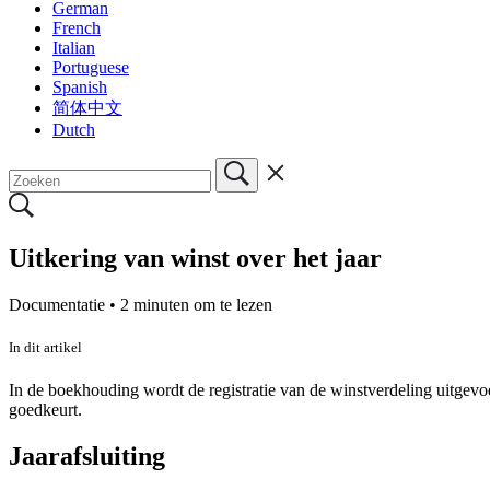
German
French
Italian
Portuguese
Spanish
简体中文
Dutch
Uitkering van winst over het jaar
Documentatie •
2 minuten om te lezen
In dit artikel
In de boekhouding wordt de registratie van de winstverdeling uitge
goedkeurt.
Jaarafsluiting