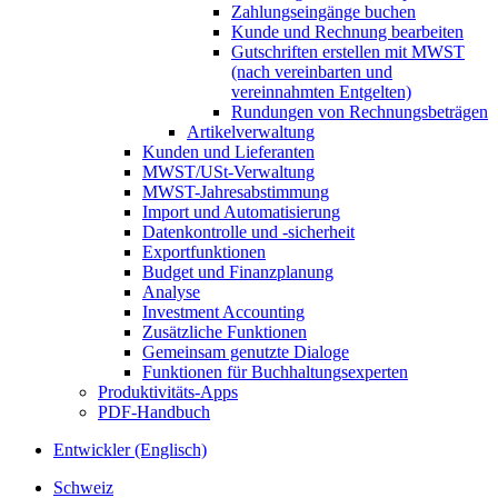
Zahlungseingänge buchen
Kunde und Rechnung bearbeiten
Gutschriften erstellen mit MWST
(nach vereinbarten und
vereinnahmten Entgelten)
Rundungen von Rechnungsbeträgen
Artikelverwaltung
Kunden und Lieferanten
MWST/USt-Verwaltung
MWST-Jahresabstimmung
Import und Automatisierung
Datenkontrolle und -sicherheit
Exportfunktionen
Budget und Finanzplanung
Analyse
Investment Accounting
Zusätzliche Funktionen
Gemeinsam genutzte Dialoge
Funktionen für Buchhaltungsexperten
Produktivitäts-Apps
PDF-Handbuch
Entwickler (Englisch)
Schweiz