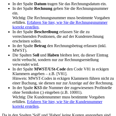
In der Spalte
Datum
tragen Sie das Rechnungsdatum ein.
In der Spalte
Rechnung
geben Sie die Rechnungsnummer
ein.
Wichtig: Die Rechnungsnummer muss bestimmte Vorgaben
erfüllen.
Erfahren Sie hier, wie Sie die Rechnungsnummer
korrekt erstellen
.
In der Spalte
Beschreibung
erfassen Sie die zu
verrechnenden Positionen, die auf der Kundenrechnung
erscheinen sollen.
In der Spalte
Betrag
den Rechnungsbetrag erfassen (inkl.
MWST).
Die Spalten
Soll
und
Haben
bleiben leer, da dieser Eintrag
nicht verbucht, sondern nur zur Rechnungserstellung
verwendet wird.
In der Spalte
MWST/USt-Code
den Code V81 in eckigen
Klammern angeben – z.B. [V81].
Hinweis: MWST-Codes in eckigen Klammern führen nicht zu
einer Buchung, sie dienen nur zur Anzeige auf der Rechnung.
In der Spalte
KS3
die Nummer der zugewiesenen Profitstelle
ohne Semikolon (;) eingeben (z.B. 10001).
Wichtig: Die Kundennummer muss bestimmte Vorgaben
erfüllen.
Erfahren Sie hier, wie Sie die Kundennummer
korrekt erstellen
.
Da in den Spalten 'Soll' und 'Haben' keine Konten angegeben sind,