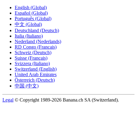
English (Global)
Español (Global)
Português (Global)
中文 (Global)
Deutschland (Deutsch)
Italia (Italiano)
Nederland (Nederlands)
RD Congo (Français)
Schweiz (Deutsch)
Suisse (Français)
Svizzera (Italiano)
Switzerland (English)
United Arab Emirates
Österreich (Deutsch)
中国 (中文)
Legal
© Copyright 1989-2026 Banana.ch SA (Switzerland).