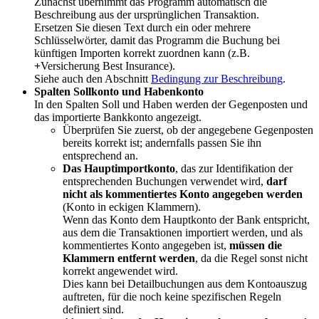
Zunächst übernimmt das Programm automatisch die
Beschreibung aus der ursprünglichen Transaktion.
Ersetzen Sie diesen Text durch ein oder mehrere
Schlüsselwörter, damit das Programm die Buchung bei
künftigen Importen korrekt zuordnen kann (z.B.
+
Versicherung Best Insurance).
Siehe auch den Abschnitt
Bedingung zur Beschreibung
.
Spalten Sollkonto und Habenkonto
In den Spalten Soll und Haben werden der Gegenposten und
das importierte Bankkonto angezeigt.
Überprüfen Sie zuerst, ob der angegebene Gegenposten
bereits korrekt ist; andernfalls passen Sie ihn
entsprechend an.
Das Hauptimportkonto
, das zur Identifikation der
entsprechenden Buchungen verwendet wird,
darf
nicht als kommentiertes Konto angegeben werden
(Konto in eckigen Klammern).
Wenn das Konto dem Hauptkonto der Bank entspricht,
aus dem die Transaktionen importiert werden, und als
kommentiertes Konto angegeben ist,
müssen die
Klammern entfernt werden
, da die Regel sonst nicht
korrekt angewendet wird.
Dies kann bei Detailbuchungen aus dem Kontoauszug
auftreten, für die noch keine spezifischen Regeln
definiert sind.