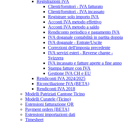
Registrazioni IVA
Clienti/fornitori - IVA fatturato
Clienti/fornitori - IVA incassato
Registrare solo importo IVA
Acconti IVA metodo effettivo
Acconti IVA metodo a saldo
Rendiconto periodico e pagamento IVA
IVA doganale contabilità in partita doppia
IVA doganale - Entrate/Uscite
Correzioni dell'imposta precedente
IVA servizi esteri - Reverse charge -
Svizzera
IVA incassato e fatture aperte a fine anno
Stampa fatture con IVA
Gestione IVA CH e EU
Rendiconti IVA 2024/2025
Riconciliazione IVA (BETA)
Rendiconti IVA 2018
Modelli Patriziati Cantone Ticino
Modelli Curatele (Ticino)
Estensioni fatturazione QR
Payment orders [BETA]
Estensioni importazioni dati
Timesheet