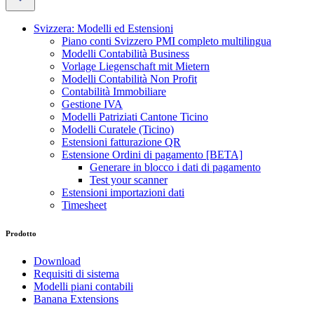
Svizzera: Modelli ed Estensioni
Piano conti Svizzero PMI completo multilingua
Modelli Contabilità Business
Vorlage Liegenschaft mit Mietern
Modelli Contabilità Non Profit
Contabilità Immobiliare
Gestione IVA
Modelli Patriziati Cantone Ticino
Modelli Curatele (Ticino)
Estensioni fatturazione QR
Estensione Ordini di pagamento [BETA]
Generare in blocco i dati di pagamento
Test your scanner
Estensioni importazioni dati
Timesheet
Prodotto
Download
Requisiti di sistema
Modelli piani contabili
Banana Extensions