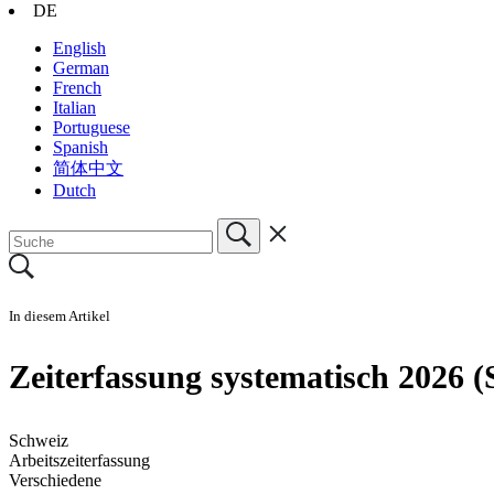
DE
English
German
French
Italian
Portuguese
Spanish
简体中文
Dutch
In diesem Artikel
Zeiterfassung systematisch 2026 (
Schweiz
Arbeitszeiterfassung
Verschiedene